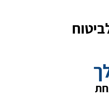
ביטוח
ך
חת