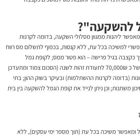
ל להשקעה"?
מאפשר ליהנות ממגוון מסלולי השקעה, בדומה לקרנות
שרי למשיכה בכל עת, ללא קנסות, בכפוף לתשלום מס רווח
הוא נמשך כקצבה בגיל פרישה – הוא פטור ממס; לקופת גמל
להשקעה ניתן להפקיד כל סכום, ועד להפקדה של כ 70,000₪ לתעודת זהות לשנה (הסכום צמוד ומתעדכן
נות (בדומה לקרנות ההשתלמות) ובעיקר בשוק ההון; בתי
ן משתנות; וכן ניתן לנייד את קופת הגמל להשקעה בין בית
?
יל ומאפשר משיכה בכל עת (תוך מספר ימי עסקים), ללא