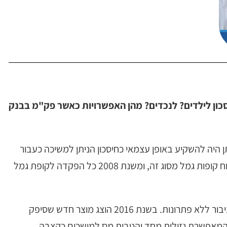
כון לילדים? לנכדים? מהן האפשרויות כאשר פק"מ בבנק
ן היה להשקיע באופן עצמאי כחיסכון הניתן למשיכה כעבור
15 שנים. בשנת 2005 הופסקה האפשרות לפתוח קופות גמל מסוג זה, ומשנת 2008 כל הפקדה לקופת גמל
"סגירת הברז" של קופות הגמל השאירה את הציבור ללא פתרונות. בשנת 2016 הוצג מוצר חדש שסיפק
המאפשרת נזילות מחד והטבות מס למושכים כקצבה