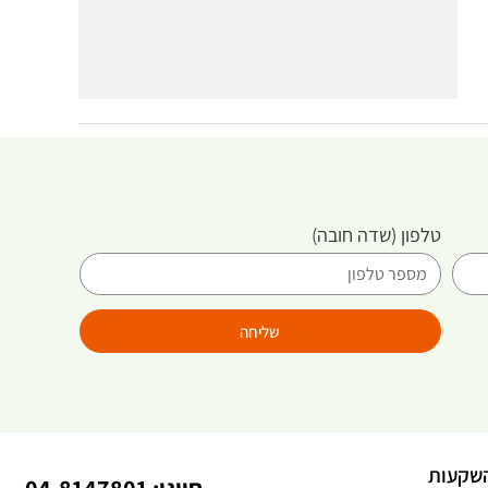
טלפון
(שדה חובה)
שליחה
שקעות